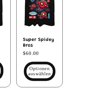
Super Spidey
Bros
Normaler
$60.00
Preis
Optionen
auswählen