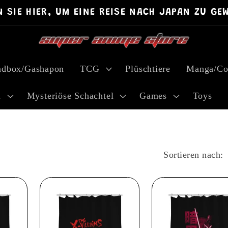
N SIE HIER, UM EINE REISE NACH JAPAN ZU GE
ndbox/Gashapon
TCG
Plüschtiere
Manga/Co
l
Mysteriöse Schachtel
Games
Toys
Sortieren nach: