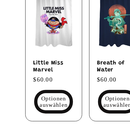
Little Miss
Breath of
Marvel
Water
Normaler
$60.00
Normaler
$60.00
Preis
Preis
Optionen
Optionen
auswählen
auswähle