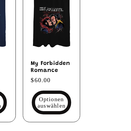
My Forbidden
Romance
Normaler
$60.00
Preis
Optionen
n
auswählen