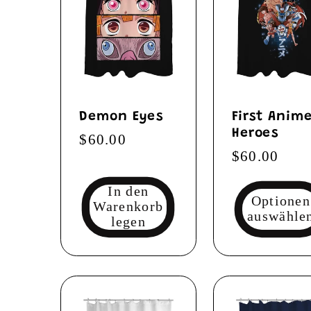
Demon Eyes
First Anim
Heroes
Normaler
$60.00
Normaler
$60.00
Preis
Preis
In den
Optionen
Warenkorb
auswähle
legen