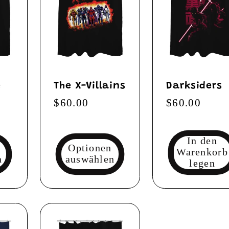
e
The X-Villains
Darksiders
Normaler
$60.00
Normaler
$60.00
Preis
Preis
In den
Optionen
Warenkorb
n
auswählen
legen