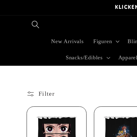
Direkt
KLICKE
zum
Inhalt
New Arrivals
Figuren
Bli
Snacks/Edibles
Appare
Filter