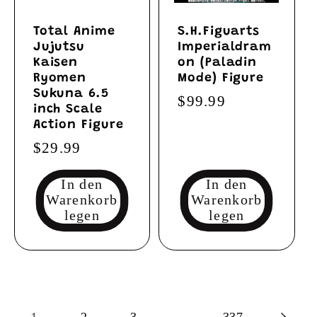
Total Anime
S.H.Figuarts
Jujutsu
Imperialdram
Kaisen
on (Paladin
Ryomen
Mode) Figure
Sukuna 6.5
Normaler
$99.99
inch Scale
Preis
Action Figure
Normaler
$29.99
Preis
In den
In den
Warenkorb
Warenkorb
legen
legen
2
3
337