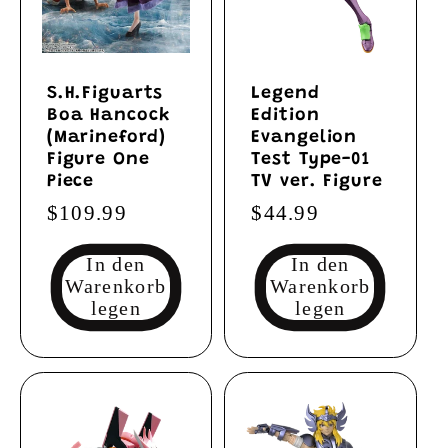
S.H.Figuarts
Legend
Boa Hancock
Edition
(Marineford)
Evangelion
Figure One
Test Type-01
Piece
TV ver. Figure
Normaler
$109.99
Normaler
$44.99
Preis
Preis
In den
In den
Warenkorb
Warenkorb
legen
legen