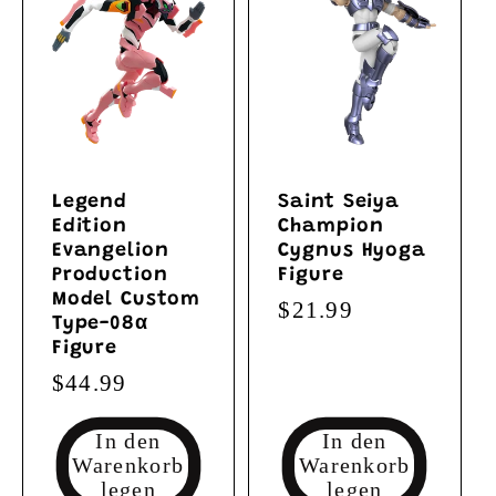
Legend
Saint Seiya
Edition
Champion
Evangelion
Cygnus Hyoga
Production
Figure
Model Custom
Normaler
$21.99
Type-08α
Preis
Figure
Normaler
$44.99
Preis
In den
In den
Warenkorb
Warenkorb
legen
legen