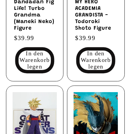
Dandadan Fig
MY HERO
Life! Turbo
ACADEMIA
Grandma
GRANDISTA -
(Maneki Neko)
Todoroki
Figure
Shoto Figure
Normaler
$39.99
Normaler
$39.99
Preis
Preis
In den
In den
Warenkorb
Warenkorb
legen
legen