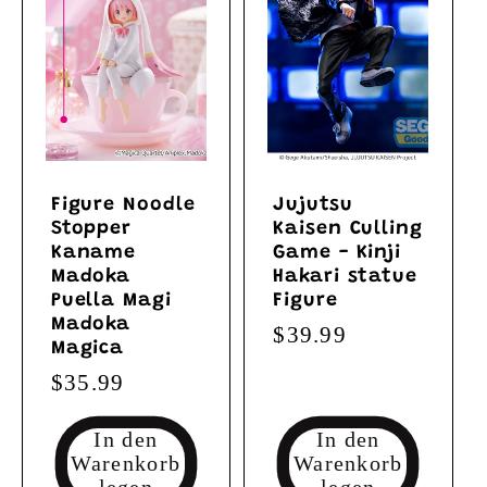
Figure Noodle
Jujutsu
Stopper
Kaisen Culling
Kaname
Game - Kinji
Madoka
Hakari statue
Puella Magi
Figure
Madoka
Normaler
$39.99
Magica
Preis
Normaler
$35.99
Preis
In den
In den
Warenkorb
Warenkorb