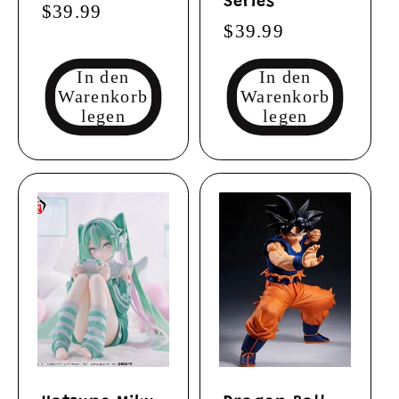
Series
Normaler
$39.99
Normaler
$39.99
Preis
Preis
In den
In den
Warenkorb
Warenkorb
legen
legen