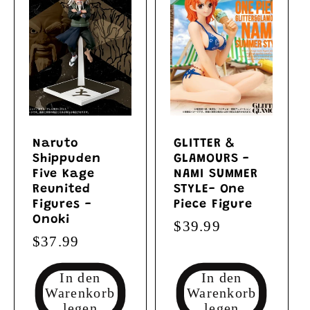
Naruto
GLITTER &
Shippuden
GLAMOURS -
Five Kage
NAMI SUMMER
Reunited
STYLE- One
Figures -
Piece Figure
Onoki
Normaler
$39.99
Normaler
$37.99
Preis
Preis
In den
In den
Warenkorb
Warenkorb
legen
legen