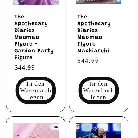
The
The
Apothecary
Apothecary
Diaries
Diaries
Maomao
Maomao
Figure -
Figure
Garden Party
Machiaruki
Figure
Normaler
$44.99
Normaler
$44.99
Preis
Preis
In den
In den
Warenkorb
Warenkorb
legen
legen