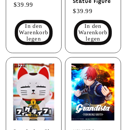
Statue Figure
Normaler
$39.99
Normaler
$39.99
Preis
Preis
In den
In den
Warenkorb
Warenkorb
legen
legen