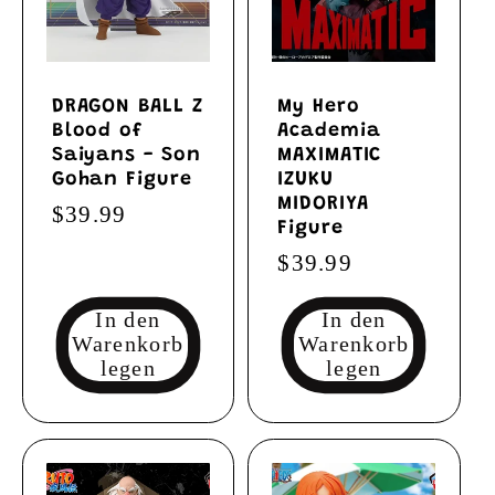
DRAGON BALL Z
My Hero
Blood of
Academia
Saiyans - Son
MAXIMATIC
Gohan Figure
IZUKU
MIDORIYA
Normaler
$39.99
Figure
Preis
Normaler
$39.99
Preis
In den
In den
Warenkorb
Warenkorb
legen
legen