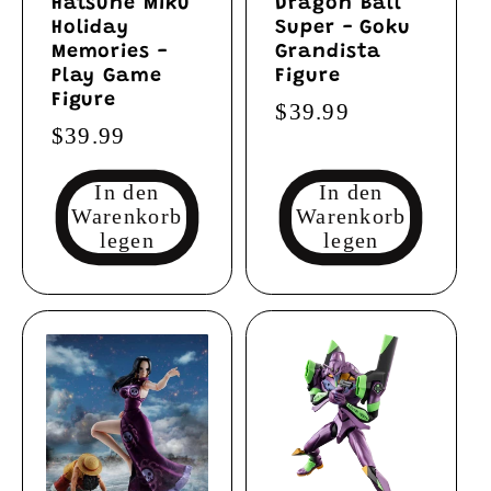
Hatsune Miku
Dragon Ball
Holiday
Super - Goku
Memories -
Grandista
Play Game
Figure
Figure
Normaler
$39.99
Normaler
$39.99
Preis
Preis
In den
In den
Warenkorb
Warenkorb
legen
legen